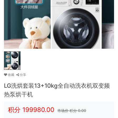
收藏
分享
LG洗烘套装13+10kg全自动洗衣机双变频
热泵烘干机
积分
199980.00
市场价 积分
0.00