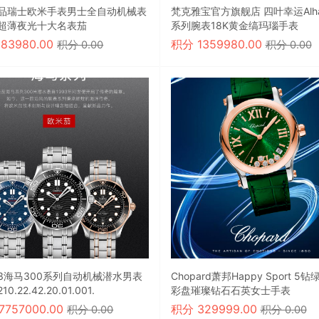
品瑞士欧米手表男士全自动机械表
梵克雅宝官方旗舰店 四叶幸运Alha
超薄夜光十大名表茄
系列腕表18K黄金缟玛瑙手表
283980.00
积分
1359980.00
积分 0.00
积分 0.00
3海马300系列自动机械潜水男表
Chopard萧邦Happy Sport 5
0.22.42.20.01.001.
彩盘璀璨钻石石英女士手表
17757000.00
积分
329999.00
积分 0.00
积分 0.00