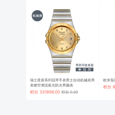
瑞士星座系列冠琴手表男士自动机械表男
欧米茄
表镂空潮流夜光防水男腕表
积分
积分
331896.00
积分 0.00