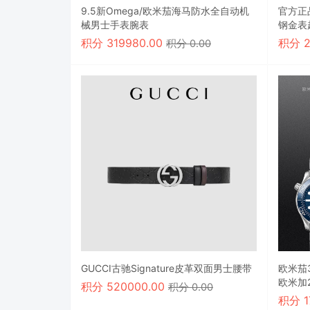
9.5新Omega/欧米茄海马防水全自动机
官方正
械男士手表腕表
钢金表
积分
319980.00
积分
积分 0.00
GUCCI古驰Signature皮革双面男士腰带
欧米茄
欧米加21
积分
520000.00
积分 0.00
积分