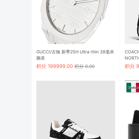
GUCCI/古驰 新季25H Ultra-thin 38毫米
COACH/蔻驰
腕表
NORT
袋
积分
199999.00
积分
积分 0.00