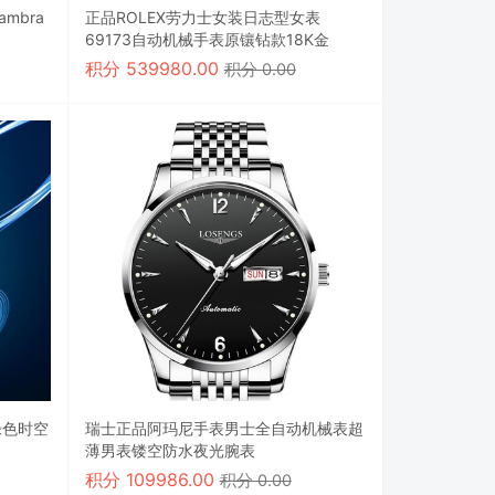
mbra
正品ROLEX劳力士女装日志型女表
69173自动机械手表原镶钻款18K金
积分
539980.00
积分 0.00
钻绿色时空
瑞士正品阿玛尼手表男士全自动机械表超
薄男表镂空防水夜光腕表
积分
109986.00
积分 0.00