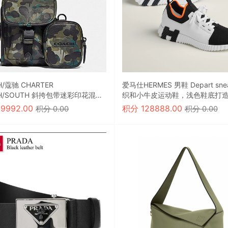
 CHARTER
爱马仕HERMES 男鞋 Depart sne
H/SOUTH 斜挎包带迷彩印花混合
织和小牛皮运动鞋，浅色鞋底打
动外观
99992.00
积分
128888.00
积分 0.00
积分 0.00