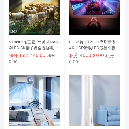
Samsung/三星 75英寸Neo
LG86英寸120Hz高刷新率
QLED 8K量子点全视屏电视
4K HDR游戏LED液晶平板电
机
视机
积分
1622440.00
积分
400000.00
积分
积分
0.00
0.00