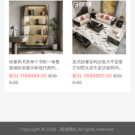
轻奢风书房单个书柜一体整
意式轻奢宾利沙发大平层客
面墙卧室展示柜现代简约老
厅别墅头层牛皮沙发阿玛尼
板办公室书柜【【Doris】2
同款真皮沙发
积分
1199999.00
积分
2699900.00
积分
积分
米高书柜】
0.00
0.00
Copyright © 2026 . 商城网站 All rights reserved.