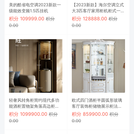
美的酷省电空调2023新款一
【2023新款】海尔空调立式
级能效变频1.5匹挂机
大3匹客厅家用柜机柜式一级
能效
积分
109999.00
积分
128888.00
积分
积分
0.00
0.00
轻奢风转角柜简约现代多功
欧式四门酒柜半圆弧形玻璃
能酒柜置物架角落高边柜拐
客厅装饰柜储物展示柜法式
角岩板展示柜
餐边柜红酒柜
积分
1099900.00
积分
859900.00
积分
积分
0.00
0.00