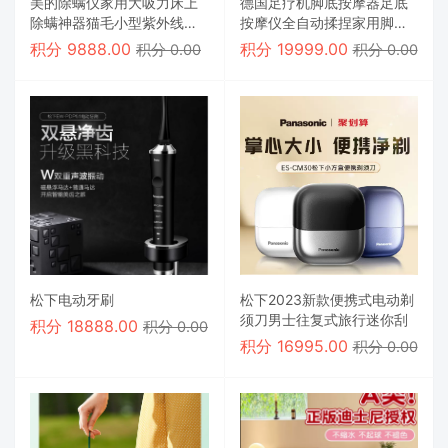
美的除螨仪家用大吸力床上
德国足疗机脚底按摩器足底
除螨神器猫毛小型紫外线杀
按摩仪全自动揉捏家用脚部
菌机吸尘器
按脚神器
积分
9888.00
积分
19999.00
积分 0.00
积分 0.00
松下电动牙刷
松下2023新款便携式电动剃
须刀男士往复式旅行迷你刮
积分
18888.00
积分 0.00
积分
16995.00
积分 0.00