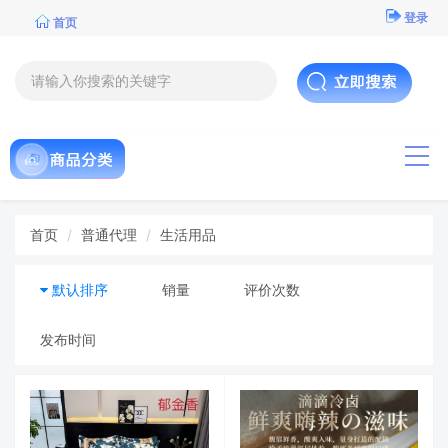
登录
首页
导航
首页
普通代理
生活用品
默认排序
销量
评价次数
发布时间