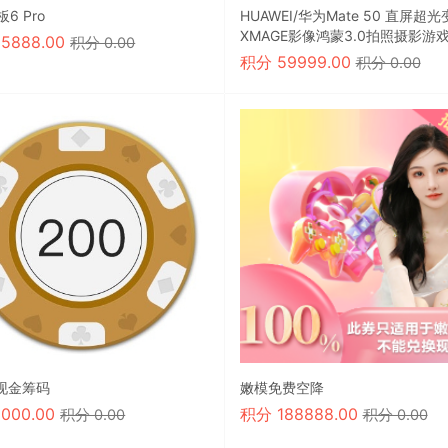
6 Pro
HUAWEI/华为Mate 50 直屏超光
XMAGE影像鸿蒙3.0拍照摄影游
55888.00
积分 0.00
能手机
积分
59999.00
积分 0.00
元现金筹码
嫩模免费空降
6000.00
积分
188888.00
积分 0.00
积分 0.00