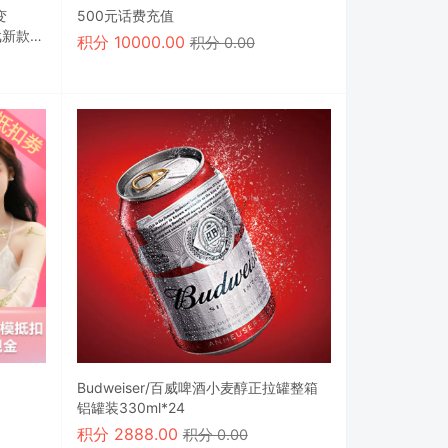
变
500元话费充值
戏新款智
积分
10000.00
积分 0.00
Budweiser/百威啤酒小麦醇正拉罐整箱
铝罐装330ml*24
积分
2888.00
积分 0.00