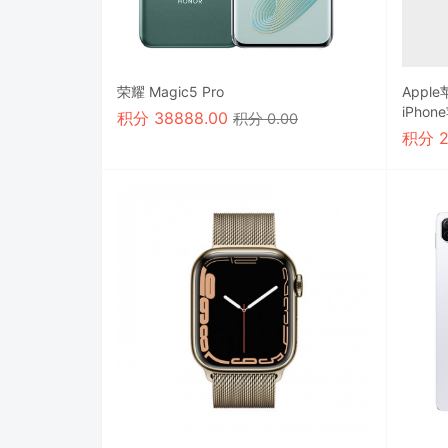
荣耀 Magic5 Pro
Appl
iPho
积分
38888.00
积分 0.00
积分