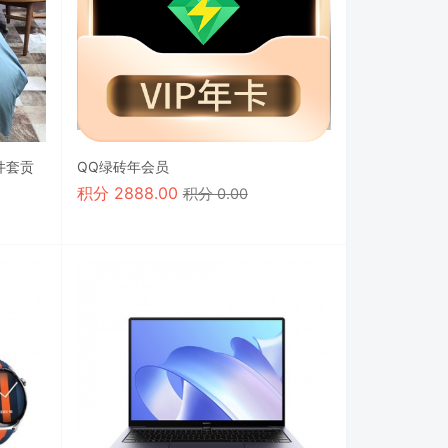
件套贡
QQ绿砖年会员
积分
2888.00
积分 0.00