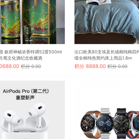
团 叙府神秘浓香特调52度500ml
出口欧美80支埃及长绒棉纯棉四
古蜀文化酒纪念收藏酒
缎全棉纯色简约床上用品1.8m
10688.00
积分
8888.00
积分 0.00
积分 0.00