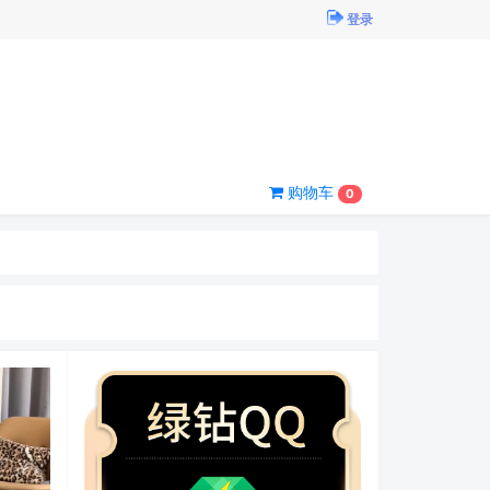
登录
购物车
0