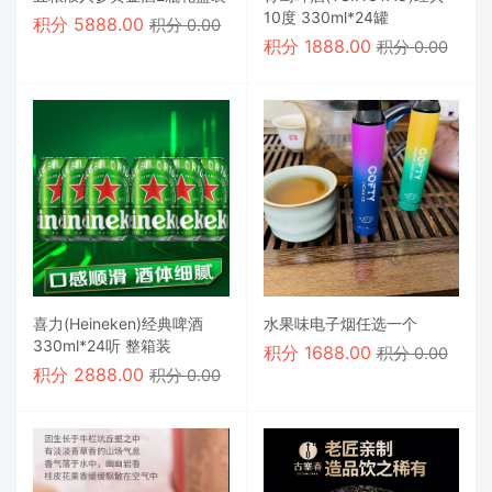
10度 330ml*24罐
积分
5888.00
积分 0.00
积分
1888.00
积分 0.00
喜力(Heineken)经典啤酒
水果味电子烟任选一个
330ml*24听 整箱装
积分
1688.00
积分 0.00
积分
2888.00
积分 0.00