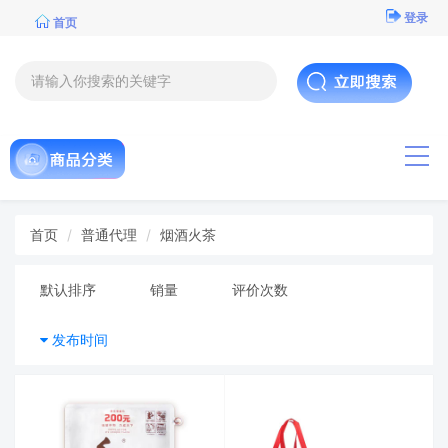
登录
首页
导航
首页
普通代理
烟酒火茶
默认排序
销量
评价次数
发布时间