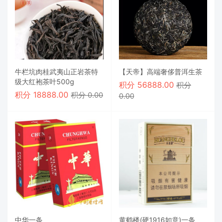
牛栏坑肉桂武夷山正岩茶特
【天帝】高端奢侈普洱生茶
级大红袍茶叶500g
积分
56888.00
积分
积分
18888.00
积分 0.00
0.00
中华一条
黄鹤楼(硬1916如意)一条