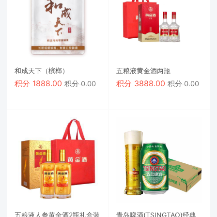
和成天下（槟榔）
五粮液黄金酒两瓶
积分
1888.00
积分
3888.00
积分 0.00
积分 0.00
五粮液人参黄金酒2瓶礼盒装
青岛啤酒(TSINGTAO)经典