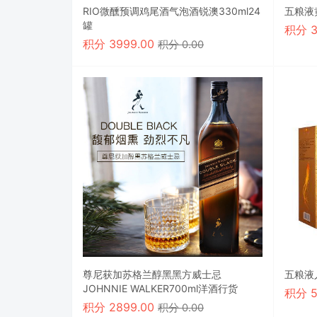
RIO微醺预调鸡尾酒气泡酒锐澳330ml24
五粮液
罐
积分
积分
3999.00
积分 0.00
尊尼获加苏格兰醇黑黑方威士忌
五粮液
JOHNNIE WALKER700ml洋酒行货
积分
积分
2899.00
积分 0.00