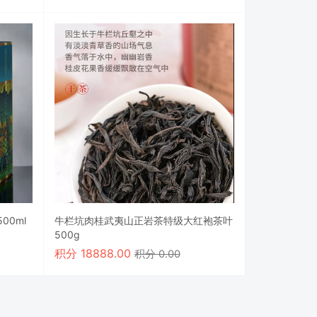
00ml
牛栏坑肉桂武夷山正岩茶特级大红袍茶叶
500g
积分
18888.00
积分 0.00