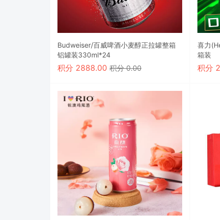
Budweiser/百威啤酒小麦醇正拉罐整箱
喜力(H
铝罐装330ml*24
箱装
积分
2888.00
积分
积分 0.00