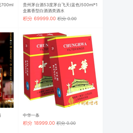
700ml
贵州茅台酒53度茅台飞天(蓝色)500ml*1
盒酱香型白酒酒类酒水
积分
69999.00
积分 0.00
酒
中华一条
积分
18999.00
积分 0.00