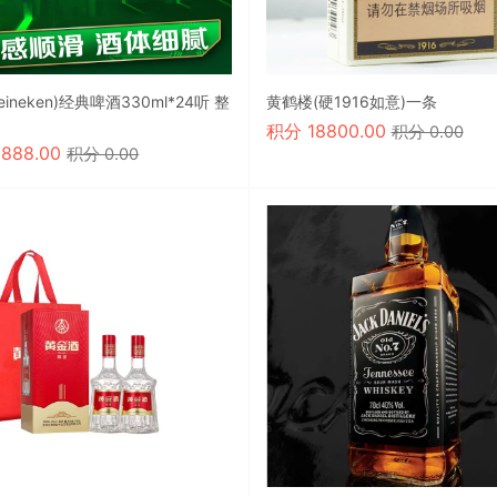
eineken)经典啤酒330ml*24听 整
黄鹤楼(硬1916如意)一条
积分
18800.00
积分 0.00
2888.00
积分 0.00