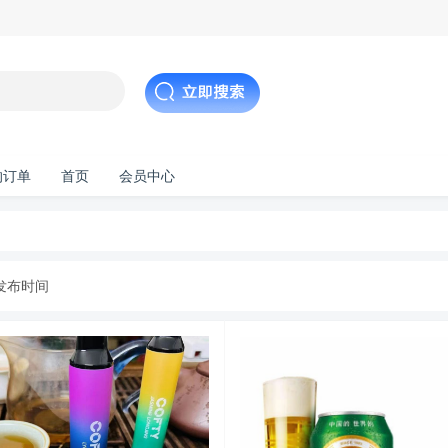
的订单
首页
会员中心
发布时间